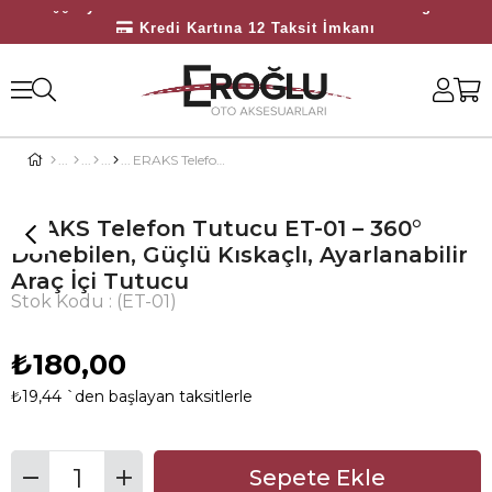
Kredi Kartına 12 Taksit İmkanı
Bayilerimize Özel 10.000 TL Üzeri Ücretsiz Kargo
ERAKS Telefon Tutucu ET-01 – 360° Dönebilen, Güçlü Kıskaçlı, Ayarlanabilir Araç İçi Tutucu
ERAKS Telefon Tutucu ET-01 – 360°
Dönebilen, Güçlü Kıskaçlı, Ayarlanabilir
Araç İçi Tutucu
Stok Kodu
(ET-01)
₺180,00
₺19,44
`den başlayan taksitlerle