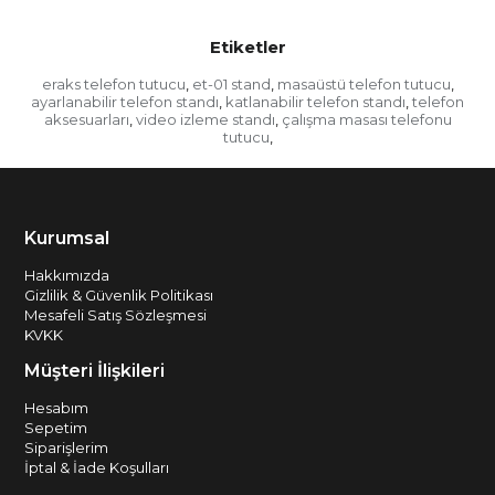
Etiketler
eraks telefon tutucu
et-01 stand
masaüstü telefon tutucu
,
,
,
ayarlanabilir telefon standı
katlanabilir telefon standı
telefon
,
,
aksesuarları
video izleme standı
çalışma masası telefonu
,
,
tutucu
,
Kurumsal
Hakkımızda
Gizlilik & Güvenlik Politikası
Mesafeli Satış Sözleşmesi
KVKK
Müşteri İlişkileri
Hesabım
Sepetim
Siparişlerim
İptal & İade Koşulları