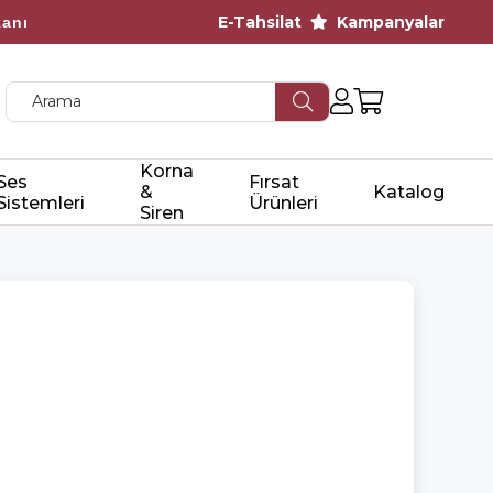
E-Tahsilat
Kampanyalar
kanı
cretsiz Kargo
Korna
Ses
Fırsat
&
Katalog
Sistemleri
Ürünleri
Siren