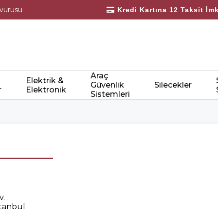
şvurusu
Kredi Kartına 12 Taksit İm
Bayilerimize Özel 10.000 TL Üzeri Ü
Araç
Elektrik &
Güvenlik
Silecekler
r
Elektronik
Sistemleri
v.
stanbul