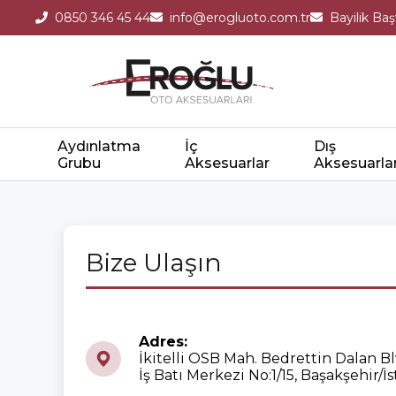
0850 346 45 44
info@erogluoto.com.tr
Bayilik Ba
Aydınlatma
İç
Dış
Grubu
Aksesuarlar
Aksesuarla
Bize Ulaşın
Adres:
İkitelli OSB Mah. Bedrettin Dalan Bl
İş Batı Merkezi No:1/15, Başakşehir/İ