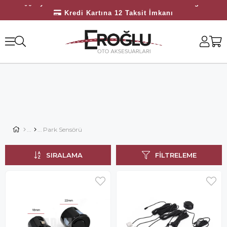
Kredi Kartına 12 Taksit İmkanı
Bayilerimize Özel 10.000 TL Üzeri Ücretsiz Kargo
Park Sensörü
SIRALAMA
FILTRELEME